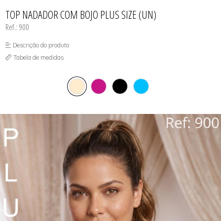
CAMISOLAS E ROBES
TODOS DE PROMOÇÕES
TODOS DE FEMININO
TODOS DE TOPS
CONJUNTOS
TOP NADADOR COM BOJO PLUS SIZE (UN)
SUTIÃS
Ref.: 900
Descrição do produto
Tabela de medidas