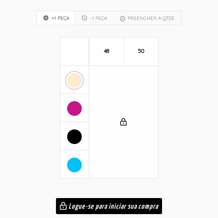
+1 PEÇA
-1 PEÇA
PREENCHER A QTDE
48
50
Logue-se para iniciar sua compra