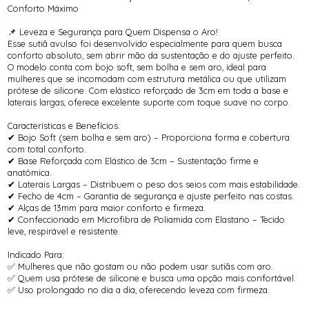
Conforto Máximo
📌 Leveza e Segurança para Quem Dispensa o Aro!
Esse sutiã avulso foi desenvolvido especialmente para quem busca
conforto absoluto, sem abrir mão da sustentação e do ajuste perfeito.
O modelo conta com bojo soft, sem bolha e sem aro, ideal para
mulheres que se incomodam com estrutura metálica ou que utilizam
prótese de silicone. Com elástico reforçado de 3cm em toda a base e
laterais largas, oferece excelente suporte com toque suave no corpo.
Características e Benefícios:
✔ Bojo Soft (sem bolha e sem aro) – Proporciona forma e cobertura
com total conforto.
✔ Base Reforçada com Elástico de 3cm – Sustentação firme e
anatômica.
✔ Laterais Largas – Distribuem o peso dos seios com mais estabilidade.
✔ Fecho de 4cm – Garantia de segurança e ajuste perfeito nas costas.
✔ Alças de 13mm para maior conforto e firmeza.
✔ Confeccionado em Microfibra de Poliamida com Elastano – Tecido
leve, respirável e resistente.
Indicado Para:
✅ Mulheres que não gostam ou não podem usar sutiãs com aro.
✅ Quem usa prótese de silicone e busca uma opção mais confortável.
✅ Uso prolongado no dia a dia, oferecendo leveza com firmeza.