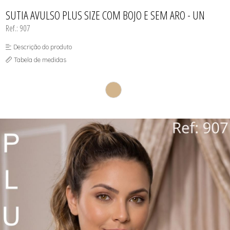
CAMISOLAS E ROBES
TODOS DE PROMOÇÕES
TODOS DE FEMININO
TODOS DE TOPS
CONJUNTOS
SUTIA AVULSO PLUS SIZE COM BOJO E SEM ARO - UN
SUTIÃS
Ref.: 907
Descrição do produto
Tabela de medidas