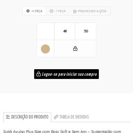
+1 PEÇA
-1 PEÇA
PREENCHER A QTDE
48
50
Logue-se para iniciar sua compra
DESCRIÇÃO DO PRODUTO
TABELA DE MEDIDAS
Sutiã Avulso Plus Size com Bojo Soft e Sem Aro – Sustentação com