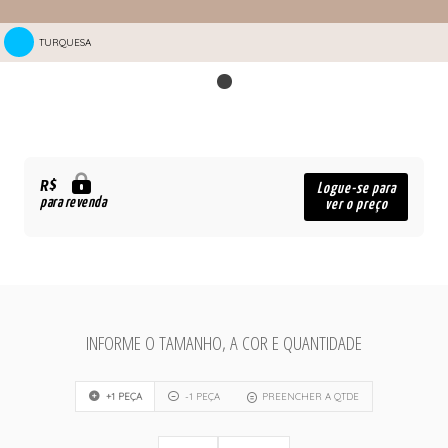
TURQUESA
R$
Logue-se para
para revenda
ver o preço
INFORME O TAMANHO, A COR E QUANTIDADE
+1 PEÇA
-1 PEÇA
PREENCHER A QTDE