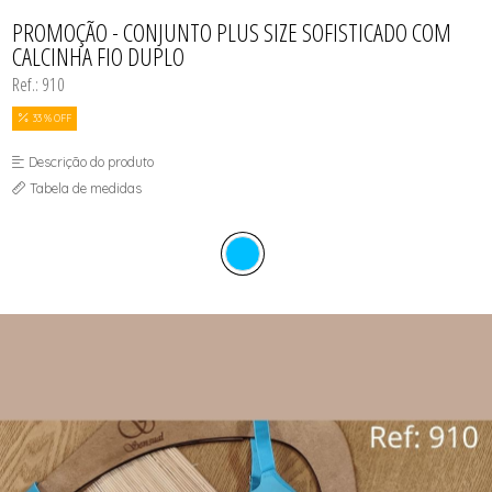
CAMISOLAS E ROBES
TODOS DE PROMOÇÕES
TODOS DE FEMININO
TODOS DE TOPS
CONJUNTOS
PROMOÇÃO - CONJUNTO PLUS SIZE SOFISTICADO COM
SUTIÃS
CALCINHA FIO DUPLO
Ref.: 910
33 % OFF
Descrição do produto
Tabela de medidas