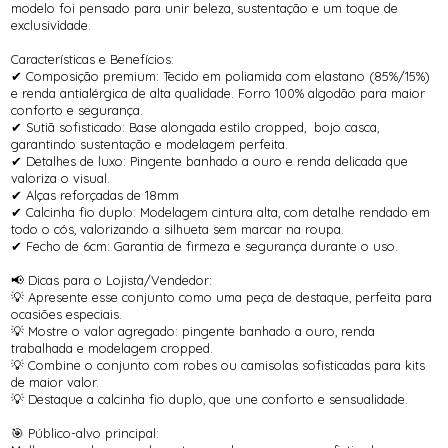
modelo foi pensado para unir beleza, sustentação e um toque de
exclusividade.
Características e Benefícios:
✔ Composição premium: Tecido em poliamida com elastano (85%/15%)
e renda antialérgica de alta qualidade. Forro 100% algodão para maior
conforto e segurança.
✔ Sutiã sofisticado: Base alongada estilo cropped, bojo casca,
garantindo sustentação e modelagem perfeita.
✔ Detalhes de luxo: Pingente banhado a ouro e renda delicada que
valoriza o visual.
✔ Alças reforçadas de 18mm
✔ Calcinha fio duplo: Modelagem cintura alta, com detalhe rendado em
todo o cós, valorizando a silhueta sem marcar na roupa.
✔ Fecho de 6cm: Garantia de firmeza e segurança durante o uso.
📢 Dicas para o Lojista/Vendedor:
💡 Apresente esse conjunto como uma peça de destaque, perfeita para
ocasiões especiais.
💡 Mostre o valor agregado: pingente banhado a ouro, renda
trabalhada e modelagem cropped.
💡 Combine o conjunto com robes ou camisolas sofisticadas para kits
de maior valor.
💡 Destaque a calcinha fio duplo, que une conforto e sensualidade.
🎯 Público-alvo principal: