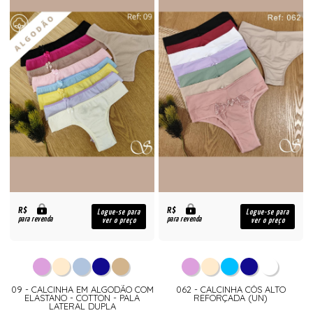
R$
R$
Logue-se para
Logue-se para
para revenda
para revenda
ver o preço
ver o preço
09 - CALCINHA EM ALGODÃO COM
062 - CALCINHA CÓS ALTO
ELASTANO - COTTON - PALA
REFORÇADA (UN)
LATERAL DUPLA