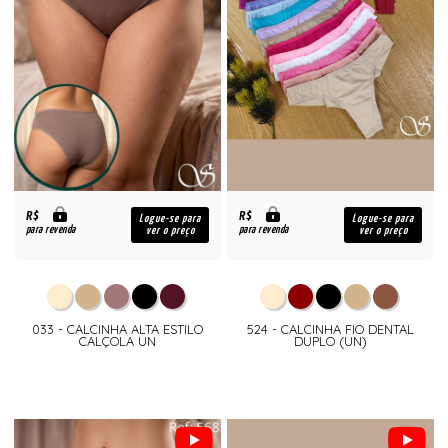
R$
R$
Logue-se para
Logue-se para
para revenda
para revenda
ver o preço
ver o preço
033 - CALCINHA ALTA ESTILO
524 - CALCINHA FIO DENTAL
CALÇOLA UN
DUPLO (UN)