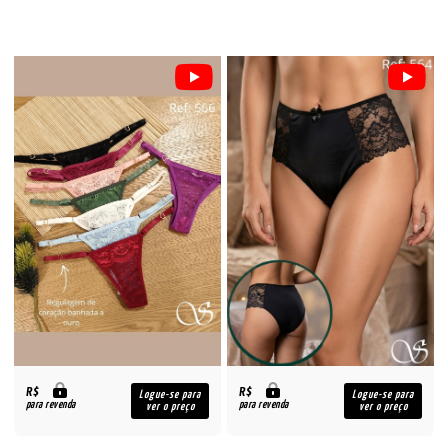
R$
R$
Logue-se para
Logue-se para
para revenda
para revenda
ver o preço
ver o preço