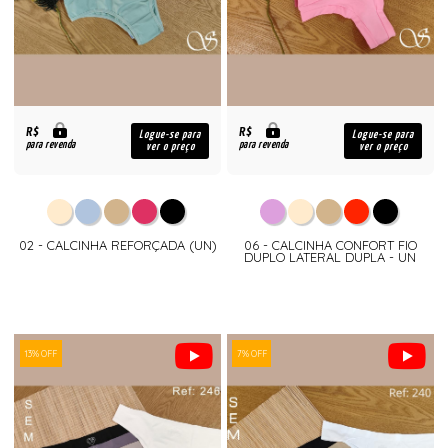
R$
R$
Logue-se para
Logue-se para
para revenda
para revenda
ver o preço
ver o preço
02 - CALCINHA REFORÇADA (UN)
06 - CALCINHA CONFORT FIO
DUPLO LATERAL DUPLA - UN
13% OFF
7% OFF