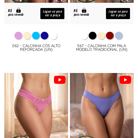
R$
R$
Logue-se para
Logue-se para
para revenda
para revenda
ver o preço
ver o preço
062 - CALCINHA CÓS ALTO
567 - CALCINHA COM PALA
REFORÇADA (UN)
MODELO TRADICIONAL (UN)