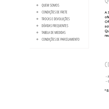
SUTIÃS
SUTIÃS
QUEM SOMOS
CONDIÇÕES DE FRETE
A 
of
TROCAS E DEVOLUÇÕES
Of
DÚVIDAS FREQUENTES
sa
Qu
TABELA DE MEDIDAS
re
CONDIÇÕES DE PARCELAMENTO
C
- 
- 
* 