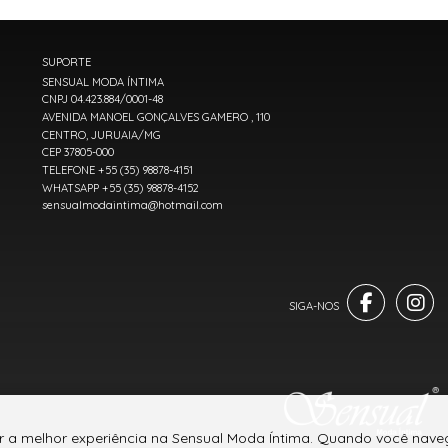
SUPORTE
SENSUAL MODA ÍNTIMA
CNPJ 04.423.884/0001-48
AVENIDA MANOEL GONÇALVES GAMERO , 110
CENTRO, JURUAIA/MG
CEP 37805-000
TELEFONE +55 (35) 98878-4151
WHATSAPP +55 (35) 98878-4152
sensualmodaintima@hotmail.com
er a melhor experiência na Sensual Moda Íntima. Quando você nav