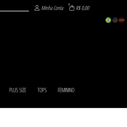
0
Minha Conta
R$ 0,00
PLUS SIZE
TOPS
FEMININO
ISTICADOS
ÁSICOS
IADOS
ITE
AS
NO
ZE