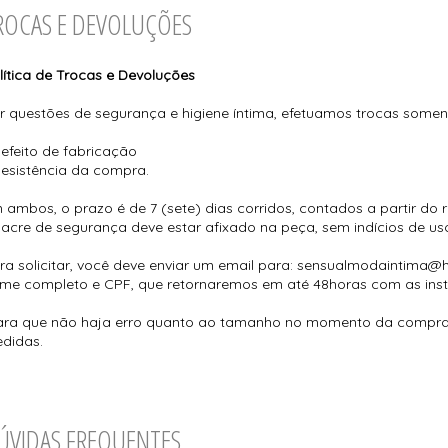
ROCAS E DEVOLUÇÕES
lítica de Trocas e Devoluções
r questões de segurança e higiene íntima, efetuamos trocas somen
Defeito de fabricação
Desistência da compra.
 ambos, o prazo é de 7 (sete) dias corridos, contados a partir do
lacre de segurança deve estar afixado na peça, sem indícios de us
ra solicitar, você deve enviar um email para: sensualmodaintima@
me completo e CPF, que retornaremos em até 48horas com as inst
ra que não haja erro quanto ao tamanho no momento da compra, 
didas.
ÚVIDAS FREQUENTES