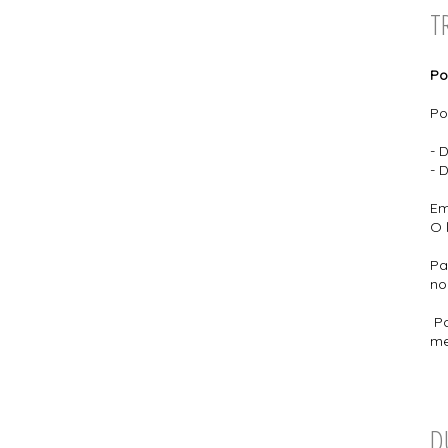
T
Po
Po
- 
- 
Em
O 
Pa
no
Pa
me
D