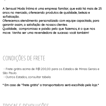
CAMISOLAS E ROBES
TODOS DE PROMOÇÕES
TODOS DE FEMININO
TODOS DE TOPS
CONJUNTOS
SUTIÃS
A Sensual Moda Íntima é uma empresa familiar, que está há mais de 25
anos no mercado, oferecendo produtos de qualidade, beleza e
sofisticação.
Oferecemos atendimento personalizado com equipe capacitada, para
garantir assim, a satisfação de nossos clientes.
Qualidade, compromisso e paixão pelo que fazemos, é o que nos
move. Venha ser uma revendedora de sucesso você também!
CONDIÇÕES DE FRETE
- Frete grátis acima de R$1.200,00 para os Estados de Minas Gerais e
São Paulo.
- Outros Estados, consultar tabela.
* Em caso de "frete grátis" a transportadora será escolhida pela loja.*