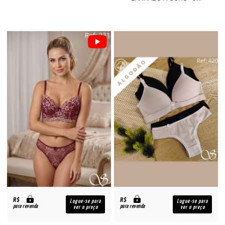
R$
R$
Logue-se para
Logue-se para
para revenda
para revenda
ver o preço
ver o preço