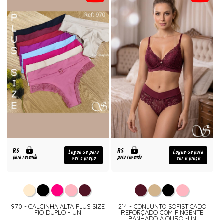
R$
R$
Logue-se para
Logue-se para
para revenda
para revenda
ver o preço
ver o preço
970 - CALCINHA ALTA PLUS SIZE
214 - CONJUNTO SOFISTICADO
FIO DUPLO - UN
REFORÇADO COM PINGENTE
BANHADO A OURO -UN