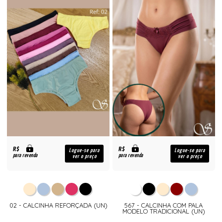
R$
R$
Logue-se para
Logue-se para
para revenda
para revenda
ver o preço
ver o preço
02 - CALCINHA REFORÇADA (UN)
567 - CALCINHA COM PALA
MODELO TRADICIONAL (UN)