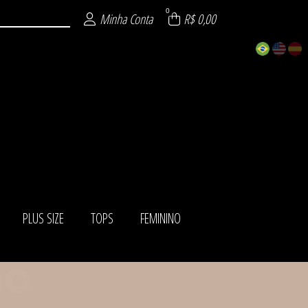
0
Minha Conta
R$ 0,00
PLUS SIZE
TOPS
FEMININO
ISTICADOS
ÁSICOS
IADOS
ITE
AS
NO
ZE