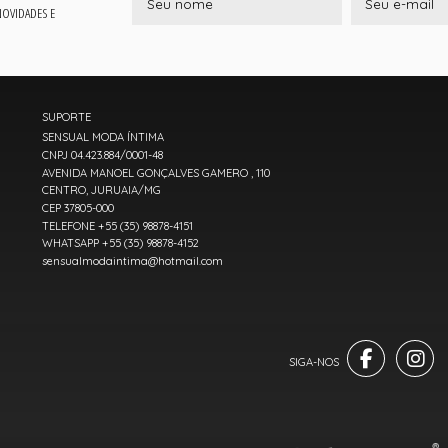
 NOVIDADES E
SUPORTE
SENSUAL MODA ÍNTIMA
CNPJ 04.423.884/0001-48
AVENIDA MANOEL GONÇALVES GAMERO , 110
CENTRO, JURUAIA/MG
CEP 37805-000
TELEFONE +55 (35) 98878-4151
WHATSAPP +55 (35) 98878-4152
sensualmodaintima@hotmail.com