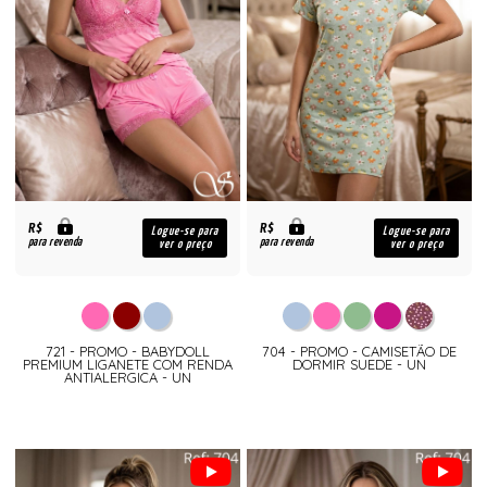
R$
R$
Logue-se para
Logue-se para
para revenda
para revenda
ver o preço
ver o preço
721 - PROMO - BABYDOLL
704 - PROMO - CAMISETÃO DE
PREMIUM LIGANETE COM RENDA
DORMIR SUEDE - UN
ANTIALERGICA - UN