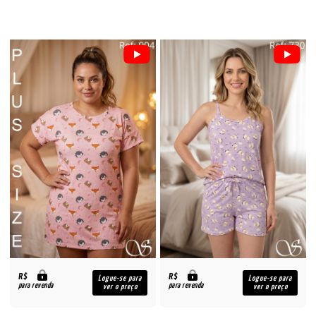
R$
R$
Logue-se para
Logue-se para
para revenda
para revenda
ver o preço
ver o preço