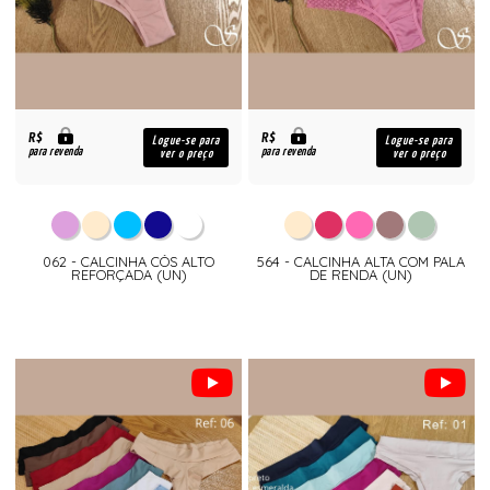
R$
R$
Logue-se para
Logue-se para
para revenda
para revenda
ver o preço
ver o preço
062 - CALCINHA CÓS ALTO
564 - CALCINHA ALTA COM PALA
REFORÇADA (UN)
DE RENDA (UN)