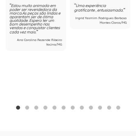
Estou muito animada em
Uma experiência
poder ser revendedora da
gratificante , entusiasmada.
marca.As peças são lindas e
aparentam ser de ótima
Ingrid Yasmim Rodrigues Barbosa
qualidade. Espero ter um
Montes Claros/MG
bom desempenho nas
vendas e conquistar clientes
cada vez mais.
Ana Carolina Rezende Ribeiro
Itaúna/MG