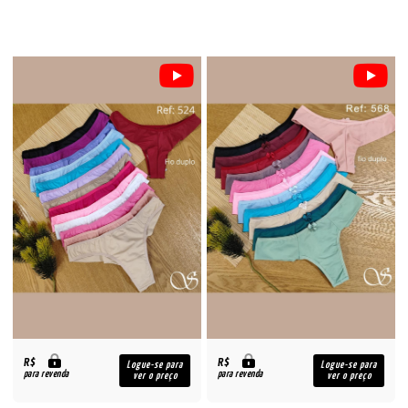
R$
R$
Logue-se para
Logue-se para
para revenda
para revenda
ver o preço
ver o preço