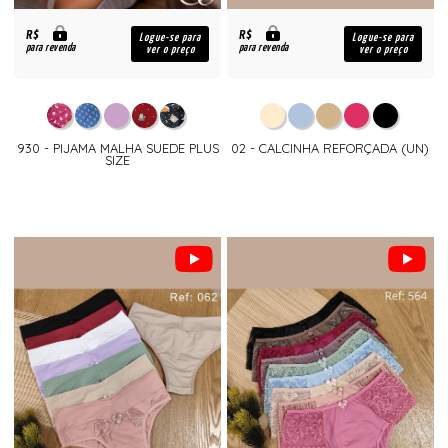
R$
R$
Logue-se para
Logue-se para
para revenda
para revenda
ver o preço
ver o preço
930 - PIJAMA MALHA SUEDE PLUS
02 - CALCINHA REFORÇADA (UN)
SIZE