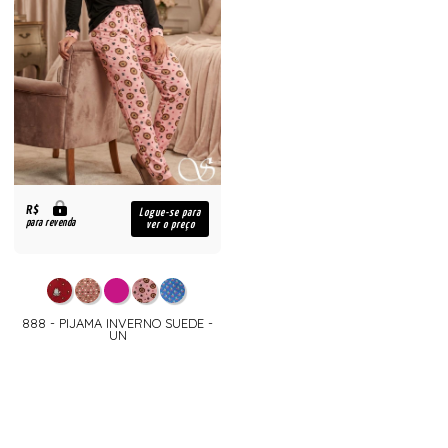
R$
Logue-se para
para revenda
ver o preço
888 - PIJAMA INVERNO SUEDE -
UN