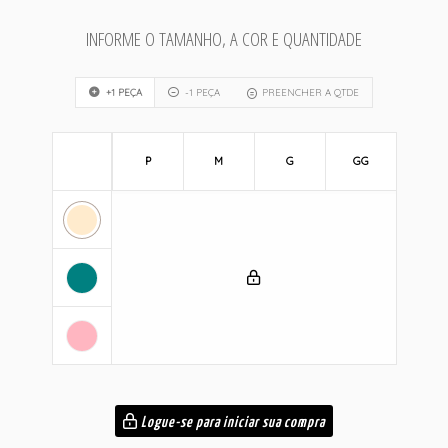
INFORME O TAMANHO, A COR E QUANTIDADE
+1 PEÇA
-1 PEÇA
PREENCHER A QTDE
P
M
G
GG
Logue-se para iniciar sua compra