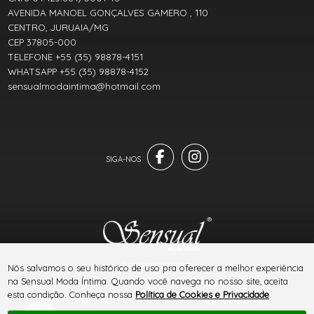
AVENIDA MANOEL GONÇALVES GAMERO , 110
CENTRO, JURUAIA/MG
CEP 37805-000
TELEFONE +55 (35) 98878-4151
WHATSAPP +55 (35) 98878-4152
sensualmodaintima@hotmail.com
® TODOS DIREITOS RESERVADOS
Nós salvamos o seu histórico de uso pra oferecer a melhor experiência
na Sensual Moda Íntima. Quando você navega no nosso site, aceita
esta condição. Conheça nossa
Política de Cookies e Privacidade
.
SITE 100% SEGURO
PLATAFORMA B2B