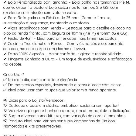
✔ Bojo Personalizado por Tamanho – Bojo bolha nos tamanhos P e M,
que valorizam o busto, e bojo casca nos tamanhos G e GG, com
excelente sustentação sem volume extra.
✔ Base Reforçada com Elástico de 25mm – Garante firmeza,
sustentação e segurança, mantendo o conforto.
✔ Alças Trabalhadas com Renda – Destaque para o detalhe delicado no
bico da renda frontal, com largura de 10mm (P e M) e 13mm (G e GG).
✔ Fecho de 4cm – Ideal para um encaixe mais firme nas costas.
✔ Calcinha Tradicional em Renda – Com viés no cós e acabamento
delicado, molda o corpo com charme e leveza.
✔ Forro 100% Algodão – Maior conforto, higiene e respirabilidade.
✔ Pingente Banhado a Ouro – Um toque de exclusividade e sofisticação
no decote.
Onde Usar?
✅ No dia a dia, com conforto e elegância.
✅ Em momentos especiais, destacando a sensualidade com classe.
✅ Ideal para usar com roupas que valorizam a renda aparente.
📢 Dicas para o Lojista/Vendedor:
💡 Destaque a base em elástico embutido: sustenta sem apertar!
💡 Valorize o pingente banhado a ouro, um diferencial de sofisticação.
💡 Sugira a venda como kit luxo, com variação de cores e tamanhos.
💡 Produto ideal para vitrines sensuais, campanhas de Dia dos
Namorados e kits presenteáveis.