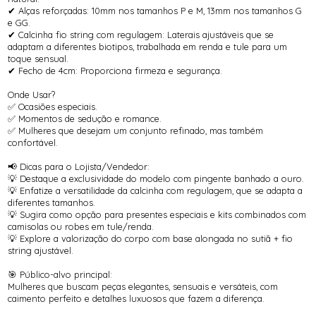
✔ Alças reforçadas: 10mm nos tamanhos P e M, 13mm nos tamanhos G
e GG.
✔ Calcinha fio string com regulagem: Laterais ajustáveis que se
adaptam a diferentes biotipos, trabalhada em renda e tule para um
toque sensual.
✔ Fecho de 4cm: Proporciona firmeza e segurança.
Onde Usar?
✅ Ocasiões especiais.
✅ Momentos de sedução e romance.
✅ Mulheres que desejam um conjunto refinado, mas também
confortável.
📢 Dicas para o Lojista/Vendedor:
💡 Destaque a exclusividade do modelo com pingente banhado a ouro.
💡 Enfatize a versatilidade da calcinha com regulagem, que se adapta a
diferentes tamanhos.
💡 Sugira como opção para presentes especiais e kits combinados com
camisolas ou robes em tule/renda.
💡 Explore a valorização do corpo com base alongada no sutiã + fio
string ajustável.
🎯 Público-alvo principal:
Mulheres que buscam peças elegantes, sensuais e versáteis, com
caimento perfeito e detalhes luxuosos que fazem a diferença.