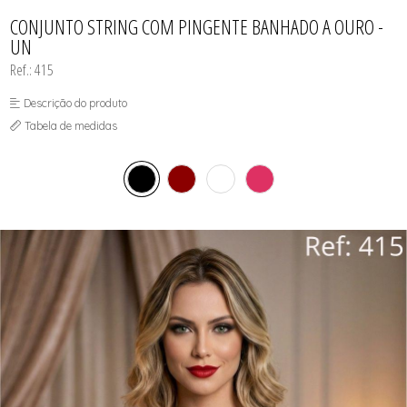
CAMISOLAS E ROBES
TODOS DE PROMOÇÕES
TODOS DE FEMININO
TODOS DE TOPS
CONJUNTOS
CONJUNTO STRING COM PINGENTE BANHADO A OURO -
SUTIÃS
UN
Ref.: 415
Descrição do produto
Tabela de medidas