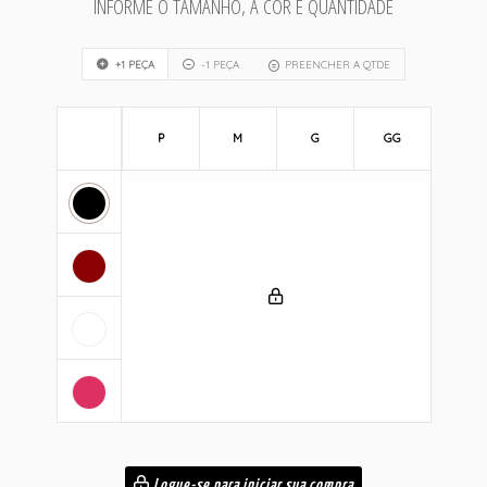
INFORME O TAMANHO, A COR E QUANTIDADE
+1 PEÇA
-1 PEÇA
PREENCHER A QTDE
P
M
G
GG
Logue-se para iniciar sua compra