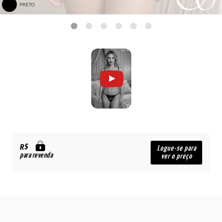
PRETO
R$
Logue-se para
para revenda
ver o preço