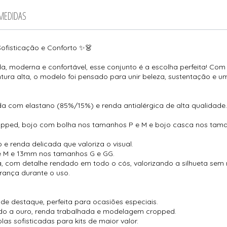
 MEDIDAS
ofisticação e Conforto ✨👗
da, moderna e confortável, esse conjunto é a escolha perfeita! Co
intura alta, o modelo foi pensado para unir beleza, sustentação e u
 com elastano (85%/15%) e renda antialérgica de alta qualidade.
cropped, bojo com bolha nos tamanhos P e M e bojo casca nos tam
e renda delicada que valoriza o visual.
e M e 13mm nos tamanhos G e GG.
a, com detalhe rendado em todo o cós, valorizando a silhueta sem
rança durante o uso.
e destaque, perfeita para ocasiões especiais.
ado a ouro, renda trabalhada e modelagem cropped.
s sofisticadas para kits de maior valor.