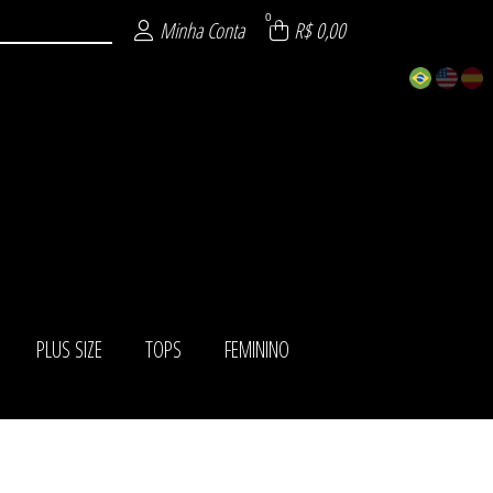
0
Minha Conta
R$ 0,00
PLUS SIZE
TOPS
FEMININO
ISTICADOS
ÁSICOS
IADOS
ITE
AS
NO
ZE