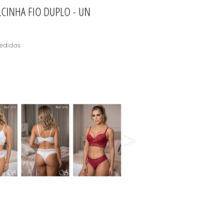
CINHA FIO DUPLO - UN
ÕES
edidas