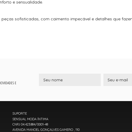
nforto e sensualidade.
peças sofisticadas, com caimento impecável e detalhes que fazem
 NOVIDADES E
SUPORTE
SENSUAL MODA ÍNTIMA
CNPJ 04.423.884/0001-48
AVENIDA MANOEL GONÇALVES GAMERO , 110