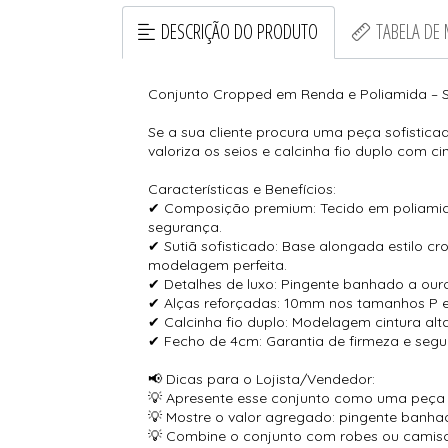
DESCRIÇÃO DO PRODUTO
TABELA DE
Conjunto Cropped em Renda e Poliamida – S
Se a sua cliente procura uma peça sofistica
valoriza os seios e calcinha fio duplo com c
Características e Benefícios:
✔ Composição premium: Tecido em poliamida
segurança.
✔ Sutiã sofisticado: Base alongada estilo 
modelagem perfeita.
✔ Detalhes de luxo: Pingente banhado a ouro 
✔ Alças reforçadas: 10mm nos tamanhos P 
✔ Calcinha fio duplo: Modelagem cintura alt
✔ Fecho de 4cm: Garantia de firmeza e segu
📢 Dicas para o Lojista/Vendedor:
💡 Apresente esse conjunto como uma peça d
💡 Mostre o valor agregado: pingente banh
💡 Combine o conjunto com robes ou camisola