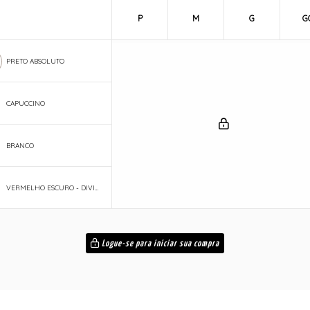
P
M
G
G
PRETO ABSOLUTO
CAPUCCINO
BRANCO
VERMELHO ESCURO - DIVINO
Logue-se para iniciar sua compra