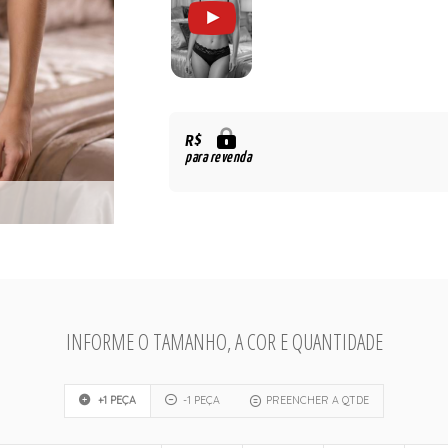
R$
para revenda
INFORME O TAMANHO, A COR E QUANTIDADE
+1 PEÇA
-1 PEÇA
PREENCHER A QTDE