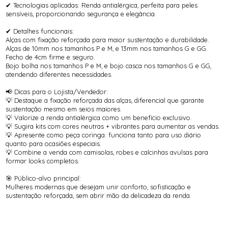
✔ Tecnologias aplicadas: Renda antialérgica, perfeita para peles
sensíveis, proporcionando segurança e elegância.
✔ Detalhes funcionais:
Alças com fixação reforçada para maior sustentação e durabilidade.
Alças de 10mm nos tamanhos P e M, e 13mm nos tamanhos G e GG.
Fecho de 4cm firme e seguro.
Bojo bolha nos tamanhos P e M, e bojo casca nos tamanhos G e GG,
atendendo diferentes necessidades.
📢 Dicas para o Lojista/Vendedor:
💡 Destaque a fixação reforçada das alças, diferencial que garante
sustentação mesmo em seios maiores.
💡 Valorize a renda antialérgica como um benefício exclusivo.
💡 Sugira kits com cores neutras + vibrantes para aumentar as vendas.
💡 Apresente como peça coringa: funciona tanto para uso diário
quanto para ocasiões especiais.
💡 Combine a venda com camisolas, robes e calcinhas avulsas para
formar looks completos.
🎯 Público-alvo principal:
Mulheres modernas que desejam unir conforto, sofisticação e
sustentação reforçada, sem abrir mão da delicadeza da renda.