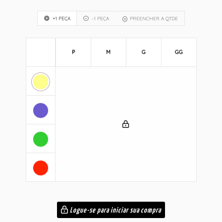
+1 PEÇA
-1 PEÇA
PREENCHER A QTDE
P
M
G
GG
Logue-se para iniciar sua compra