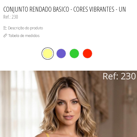
CAMISOLAS E ROBES
TODOS DE PROMOÇÕES
TODOS DE FEMININO
TODOS DE TOPS
CONJUNTOS
CONJUNTO RENDADO BASICO - CORES VIBRANTES - UN
SUTIÃS
Ref.: 230
Descrição do produto
Tabela de medidas