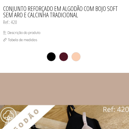
CAMISOLAS E ROBES
TODOS DE PROMOÇÕES
TODOS DE FEMININO
TODOS DE TOPS
CONJUNTOS
CONJUNTO REFORÇADO EM ALGODÃO COM BOJO SOFT
SUTIÃS
SEM ARO E CALCINHA TRADICIONAL
Ref.: 420
Descrição do produto
Tabela de medidas