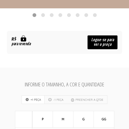
R$
Logue-se para
para revenda
ver o preço
INFORME O TAMANHO, A COR E QUANTIDADE
+1 PEÇA
-1 PEÇA
PREENCHER A QTDE
P
M
G
GG