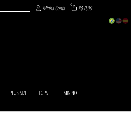
0
Minha Conta
R$ 0,00
PLUS SIZE
TOPS
FEMININO
ISTICADOS
ÁSICOS
IADOS
ITE
AS
NO
ZE