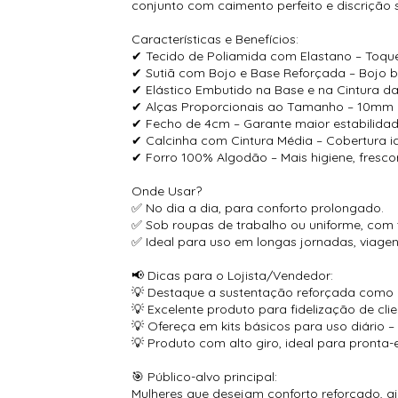
conjunto com caimento perfeito e discrição 
Características e Benefícios:
✔ Tecido de Poliamida com Elastano – Toque
✔ Sutiã com Bojo e Base Reforçada – Bojo 
✔ Elástico Embutido na Base e na Cintura d
✔ Alças Proporcionais ao Tamanho – 10mm 
✔ Fecho de 4cm – Garante maior estabilidade
✔ Calcinha com Cintura Média – Cobertura ide
✔ Forro 100% Algodão – Mais higiene, fresco
Onde Usar?
✅ No dia a dia, para conforto prolongado.
✅ Sob roupas de trabalho ou uniforme, com t
✅ Ideal para uso em longas jornadas, viagens
📢 Dicas para o Lojista/Vendedor:
💡 Destaque a sustentação reforçada como pr
💡 Excelente produto para fidelização de cli
💡 Ofereça em kits básicos para uso diário 
💡 Produto com alto giro, ideal para pronta-
🎯 Público-alvo principal:
Mulheres que desejam conforto reforçado, aju