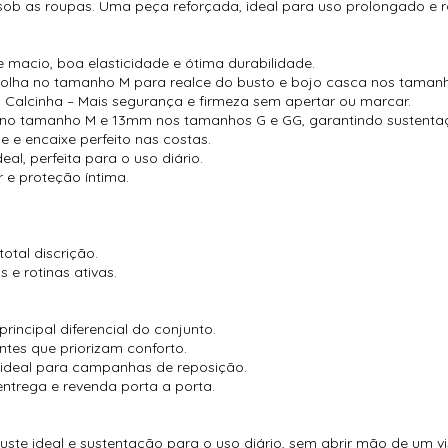
sob as roupas. Uma peça reforçada, ideal para uso prolongado e ro
 macio, boa elasticidade e ótima durabilidade.
bolha no tamanho M para realce do busto e bojo casca nos tamanh
a Calcinha – Mais segurança e firmeza sem apertar ou marcar.
no tamanho M e 13mm nos tamanhos G e GG, garantindo sustentaç
 e encaixe perfeito nas costas.
al, perfeita para o uso diário.
r e proteção íntima.
otal discrição.
 e rotinas ativas.
incipal diferencial do conjunto.
entes que priorizam conforto.
– ideal para campanhas de reposição.
entrega e revenda porta a porta.
ste ideal e sustentação para o uso diário, sem abrir mão de um vis