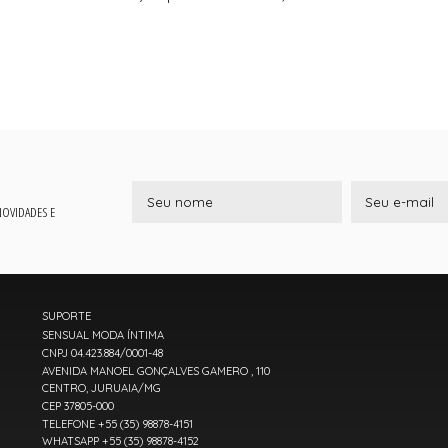
 NOVIDADES E
SUPORTE
SENSUAL MODA ÍNTIMA
CNPJ 04.423.884/0001-48
AVENIDA MANOEL GONÇALVES GAMERO , 110
CENTRO, JURUAIA/MG
CEP 37805-000
TELEFONE +55 (35) 98878-4151
WHATSAPP +55 (35) 98878-4152