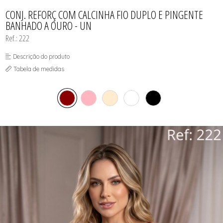
CAMISOLAS E ROBES
TODOS DE PROMOÇÕES
TODOS DE FEMININO
TODOS DE TOPS
CONJUNTOS
CONJ. REFORÇ COM CALCINHA FIO DUPLO E PINGENTE
SUTIÃS
BANHADO A OURO - UN
Ref.: 222
Descrição do produto
Tabela de medidas