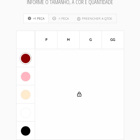
INFORME O TAMANHO, A COR E QUANTIDADE
+1 PEÇA
-1 PEÇA
PREENCHER A QTDE
P
M
G
GG