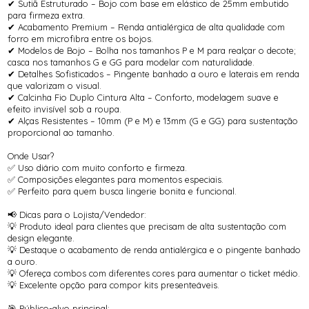
✔ Sutiã Estruturado – Bojo com base em elástico de 25mm embutido
para firmeza extra.
✔ Acabamento Premium – Renda antialérgica de alta qualidade com
forro em microfibra entre os bojos.
✔ Modelos de Bojo – Bolha nos tamanhos P e M para realçar o decote;
casca nos tamanhos G e GG para modelar com naturalidade.
✔ Detalhes Sofisticados – Pingente banhado a ouro e laterais em renda
que valorizam o visual.
✔ Calcinha Fio Duplo Cintura Alta – Conforto, modelagem suave e
efeito invisível sob a roupa.
✔ Alças Resistentes – 10mm (P e M) e 13mm (G e GG) para sustentação
proporcional ao tamanho.
Onde Usar?
✅ Uso diário com muito conforto e firmeza.
✅ Composições elegantes para momentos especiais.
✅ Perfeito para quem busca lingerie bonita e funcional.
📢 Dicas para o Lojista/Vendedor:
💡 Produto ideal para clientes que precisam de alta sustentação com
design elegante.
💡 Destaque o acabamento de renda antialérgica e o pingente banhado
a ouro.
💡 Ofereça combos com diferentes cores para aumentar o ticket médio.
💡 Excelente opção para compor kits presenteáveis.
🎯 Público-alvo principal: