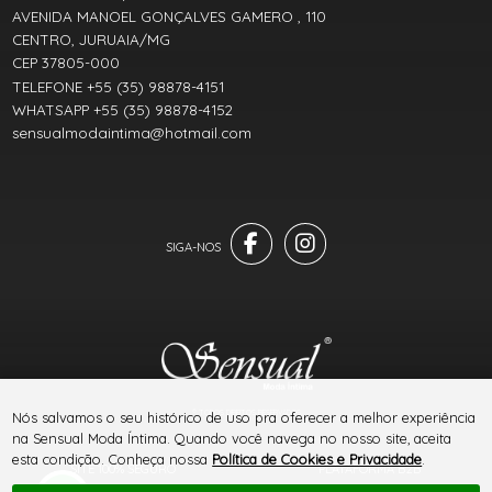
AVENIDA MANOEL GONÇALVES GAMERO , 110
CENTRO, JURUAIA/MG
CEP 37805-000
TELEFONE +55 (35) 98878-4151
WHATSAPP +55 (35) 98878-4152
sensualmodaintima@hotmail.com
® TODOS DIREITOS RESERVADOS
Nós salvamos o seu histórico de uso pra oferecer a melhor experiência
na Sensual Moda Íntima. Quando você navega no nosso site, aceita
esta condição. Conheça nossa
Política de Cookies e Privacidade
.
SITE 100% SEGURO
PLATAFORMA B2B