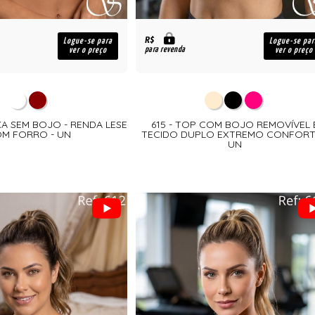
R$
Logue-se para
Logue-se par
para revenda
ver o preço
ver o preço
XA SEM BOJO - RENDA LESE
615 - TOP COM BOJO REMOVÍVEL 
M FORRO - UN
TECIDO DUPLO EXTREMO CONFOR
UN