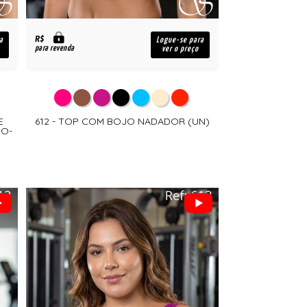
R$
a
Logue-se para
para revenda
ver o preço
E
612 - TOP COM BOJO NADADOR (UN)
TO-