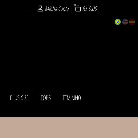
0
Minha Conta
R$ 0,00
PLUS SIZE
TOPS
FEMININO
ISTICADOS
ÁSICOS
IADOS
ITE
AS
NO
ZE