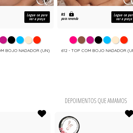
R$
Logue-se para
Logue-se par
para revenda
ver o preço
ver o preço
COM BOJO NADADOR (UN)
612 - TOP COM BOJO NADADOR (U
DEPOIMENTOS QUE AMAMOS