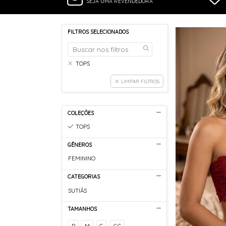
SEJA UMA REVENDEDORA
FILTROS SELECIONADOS
TOPS
LIMPAR FILTROS
COLEÇÕES
TOPS
GÊNEROS
FEMININO
CATEGORIAS
SUTIÃS
TAMANHOS
P
M
G
GG