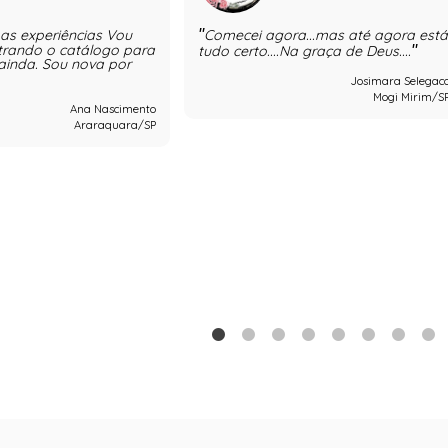
oas experiências Vou
Comecei agora...mas até agora est
strando o catálogo para
tudo certo....Na graça de Deus....
 ainda. Sou nova por
Josimara Selegac
Mogi Mirim/S
Ana Nascimento
Araraquara/SP