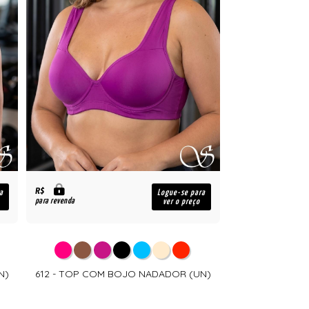
R$
a
Logue-se para
para revenda
ver o preço
N)
612 - TOP COM BOJO NADADOR (UN)