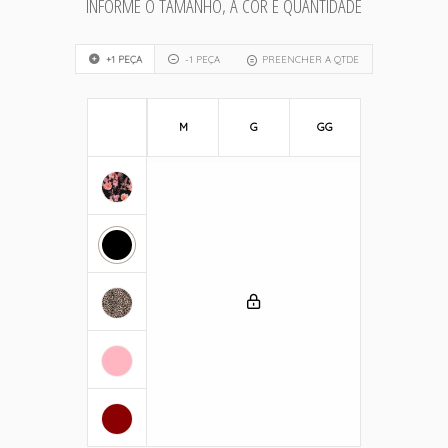
INFORME O TAMANHO, A COR E QUANTIDADE
+1 PEÇA
-1 PEÇA
PREENCHER A QTDE
M
G
GG