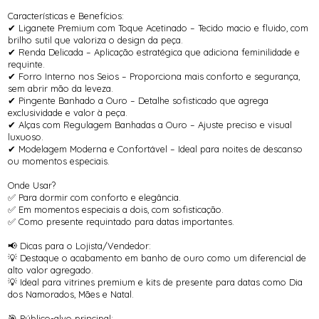
Características e Benefícios:
✔ Liganete Premium com Toque Acetinado – Tecido macio e fluido, com
brilho sutil que valoriza o design da peça.
✔ Renda Delicada – Aplicação estratégica que adiciona feminilidade e
requinte.
✔ Forro Interno nos Seios – Proporciona mais conforto e segurança,
sem abrir mão da leveza.
✔ Pingente Banhado a Ouro – Detalhe sofisticado que agrega
exclusividade e valor à peça.
✔ Alças com Regulagem Banhadas a Ouro – Ajuste preciso e visual
luxuoso.
✔ Modelagem Moderna e Confortável – Ideal para noites de descanso
ou momentos especiais.
Onde Usar?
✅ Para dormir com conforto e elegância.
✅ Em momentos especiais a dois, com sofisticação.
✅ Como presente requintado para datas importantes.
📢 Dicas para o Lojista/Vendedor:
💡 Destaque o acabamento em banho de ouro como um diferencial de
alto valor agregado.
💡 Ideal para vitrines premium e kits de presente para datas como Dia
dos Namorados, Mães e Natal.
🎯 Público-alvo principal: