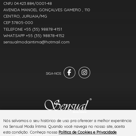
CNPJ 04.423.884/0001-48
AVENIDA MANOEL GONÇALVES GAMERO , 110
CENTRO, JURUAIA/MG
CEP 37805-000
TELEFONE +55 (35) 98878-4151
WHATSAPP +55 (35) 98878-4152
sensualmodaintima@hotmail.com
® TODOS DIREITOS RESERVADOS
Nós salvamos o seu histórico de uso pra oferecer a melhor experiência
na Sensual Moda Íntima. Quando você navega no nosso site, aceita
esta condição. Conheça nossa
Política de Cookies e Privacidade
.
SITE 100% SEGURO
PLATAFORMA B2B