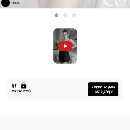
PRETO
R$
Logue-se para
para revenda
ver o preço