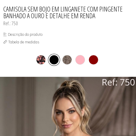
CAMISOLAS E ROBES
TODOS DE PROMOÇÕES
TODOS DE FEMININO
TODOS DE TOPS
CONJUNTOS
CAMISOLA SEM BOJO EM LINGANETE COM PINGENTE
SUTIÃS
BANHADO A OURO E DETALHE EM RENDA
Ref.: 750
Descrição do produto
Tabela de medidas