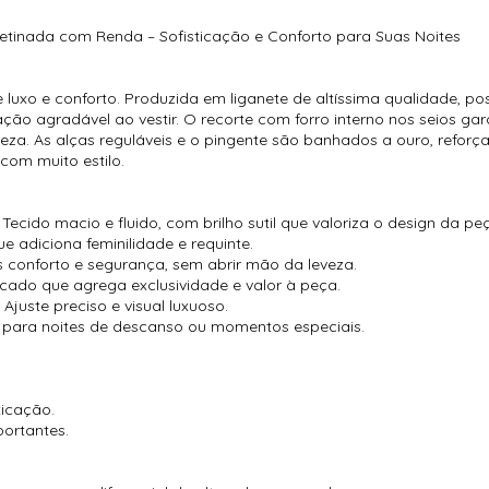
etinada com Renda – Sofisticação e Conforto para Suas Noites
 luxo e conforto. Produzida em liganete de altíssima qualidade, po
ão agradável ao vestir. O recorte com forro interno nos seios ga
eza. As alças reguláveis e o pingente são banhados a ouro, refo
com muito estilo.
cido macio e fluido, com brilho sutil que valoriza o design da pe
e adiciona feminilidade e requinte.
s conforto e segurança, sem abrir mão da leveza.
cado que agrega exclusividade e valor à peça.
uste preciso e visual luxuoso.
 para noites de descanso ou momentos especiais.
ticação.
ortantes.