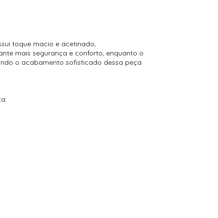
ssui toque macio e acetinado,
rante mais segurança e conforto, enquanto o
rçando o acabamento sofisticado dessa peça
ça.