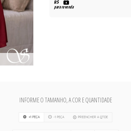
R$
para revenda
INFORME O TAMANHO, A COR E QUANTIDADE
+1 PEÇA
-1 PEÇA
PREENCHER A QTDE