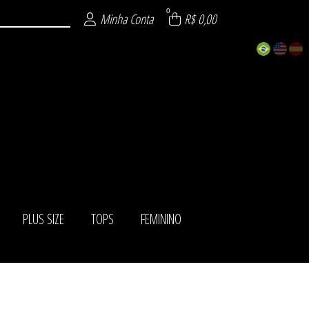
0
Minha Conta
R$ 0,00
PLUS SIZE
TOPS
FEMININO
ISTICADOS
ÁSICOS
IADOS
ITE
AS
NO
ZE