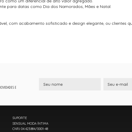
 como um diferencial de alto valor agregado.
esente para datas como Dia dos Namorados, Mães e Natal.
el, com acabamento sofisticado e design elegante, ou clientes q
 NOVIDADES E
SUPORTE
SENSUAL MODA ÍNTIMA
CNPJ 04.423.884/0001-48