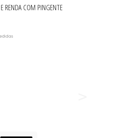
E E RENDA COM PINGENTE
ÕES
edidas