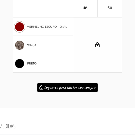
48
50
VERMELHO ESCURO - DIVINO
*ONÇA
PRETO
Logue-se para iniciar sua compra
 MEDIDAS