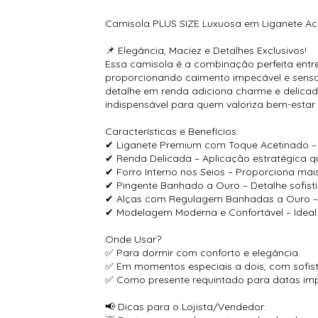
Camisola PLUS SIZE Luxuosa em Liganete Ac
📌 Elegância, Maciez e Detalhes Exclusivos!
Essa camisola é a combinação perfeita entre
proporcionando caimento impecável e sensaç
detalhe em renda adiciona charme e delicad
indispensável para quem valoriza bem-estar 
Características e Benefícios:
✔ Liganete Premium com Toque Acetinado – Te
✔ Renda Delicada – Aplicação estratégica qu
✔ Forro Interno nos Seios – Proporciona mai
✔ Pingente Banhado a Ouro – Detalhe sofisti
✔ Alças com Regulagem Banhadas a Ouro – Aj
✔ Modelagem Moderna e Confortável – Ideal
Onde Usar?
✅ Para dormir com conforto e elegância.
✅ Em momentos especiais a dois, com sofis
✅ Como presente requintado para datas imp
📢 Dicas para o Lojista/Vendedor: