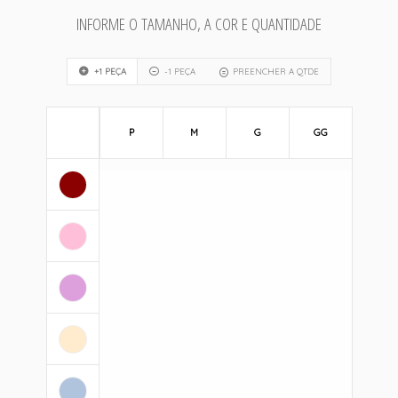
INFORME O TAMANHO, A COR E QUANTIDADE
+1 PEÇA
-1 PEÇA
PREENCHER A QTDE
P
M
G
GG