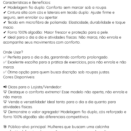
Características e Benefícios:
✔ Modelagem fio duplo: Conforto sem marcar sob a roupa.
✔ Cintura alta com cós e laterais em tecido duplo: Ajuste firme e
seguro, sem enrolar ou apertar.
✔ Tecido em microfibra de poliamida: Elasticidade, durabilidade e toque
macio.
✔ Forro 100% algodão: Maior frescor e proteção para a pele.
✔ Ideal para o dia a dia e atividades físicas: Não marca, não enrola e
acompanha seus movimentos com conforto.
Onde Usar?
✅ Perfeita para o dia a dia, garantindo conforto prolongado.
✅ Excelente escolha para a prática de exercícios, pois não enrola e não
marca.
✅ Ótima opção para quem busca discrição sob roupas justas.
Cores Disponíveis:
📢 Dicas para o Lojista/Vendedor:
💡 Destaque o conforto extremo! Esse modelo não aperta, não enrola e
não marca.
💡 Venda a versatilidade! Ideal tanto para o dia a dia quanto para
atividades físicas.
💡 Demonstre o valor agregado! Modelagem fio duplo, cós reforçado e
forro 100% algodão são diferenciais competitivos.
🎯 Público-alvo principal: Mulheres que buscam uma calcinha