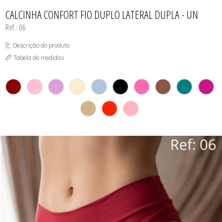
CAMISOLAS E ROBES
TODOS DE PROMOÇÕES
TODOS DE FEMININO
TODOS DE TOPS
CONJUNTOS
CALCINHA CONFORT FIO DUPLO LATERAL DUPLA - UN
SUTIÃS
Ref.: 06
Descrição do produto
Tabela de medidas